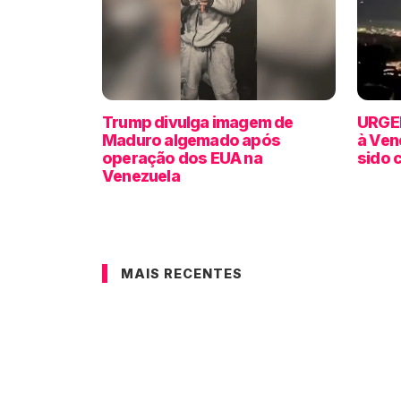
Trump divulga imagem de
URGEN
Maduro algemado após
à Ven
operação dos EUA na
sido 
Venezuela
MAIS RECENTES