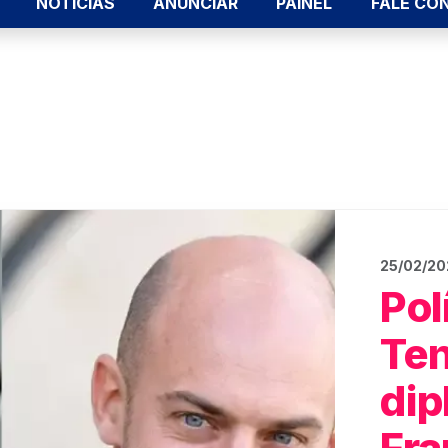
NOTÍCIAS
ANUNCIAR
PAINEL
FALE CO
25/02/2
Pol
Te
dip
Fra