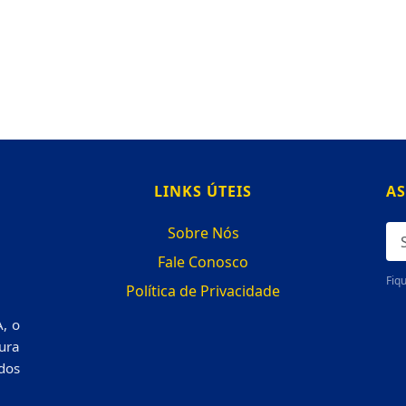
LINKS ÚTEIS
AS
Sobre Nós
Fale Conosco
Fiqu
Política de Privacidade
, o
ura
dos