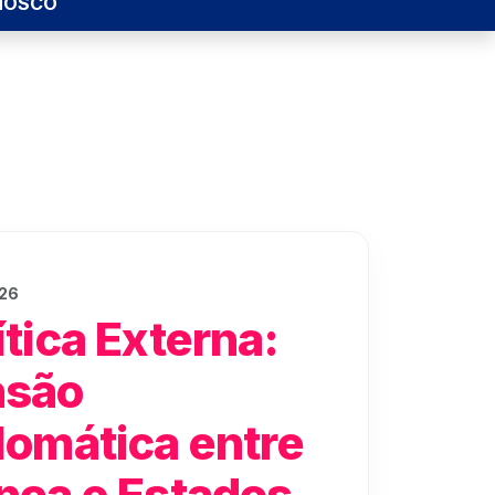
NOSCO
026
ítica Externa:
nsão
lomática entre
nça e Estados