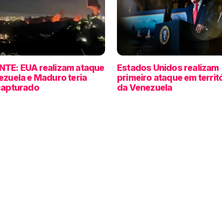
TE: EUA realizam ataque
Estados Unidos realizam
ezuela e Maduro teria
primeiro ataque em territ
capturado
da Venezuela