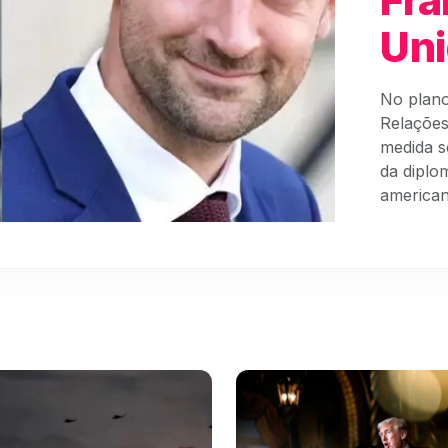
Un
No plano
Relações
medida s
da diplo
american