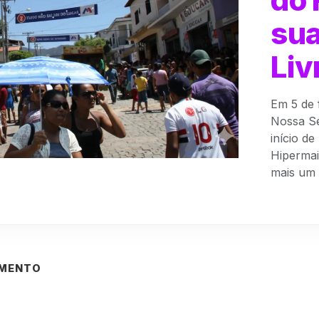
sua
Liv
Em 5 de 
Nossa Se
início d
Hipermai
mais um .
AMENTO