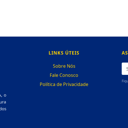
LINKS ÚTEIS
AS
Sobre Nós
Fale Conosco
Fiqu
Política de Privacidade
, o
ura
dos