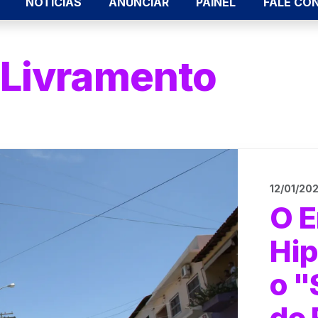
NOTÍCIAS
ANUNCIAR
PAINEL
FALE CO
 Livramento
12/01/20
O E
Hi
o 
do 