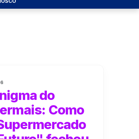
NOSCO
26
nigma do
permais: Como
"Supermercado
Futuro" fechou