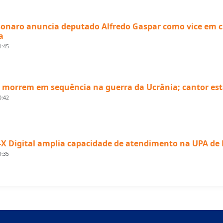
sonaro anuncia deputado Alfredo Gaspar como vice em 
a
1:45
s morrem em sequência na guerra da Ucrânia; cantor est
0:42
-X Digital amplia capacidade de atendimento na UPA de
9:35