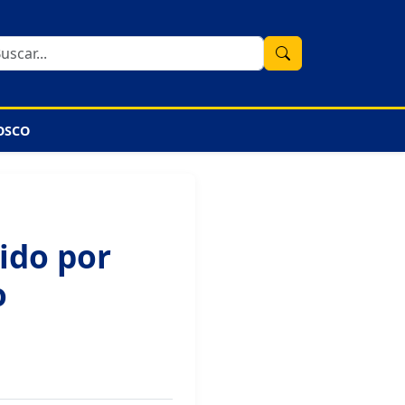
OSCO
ido por
o