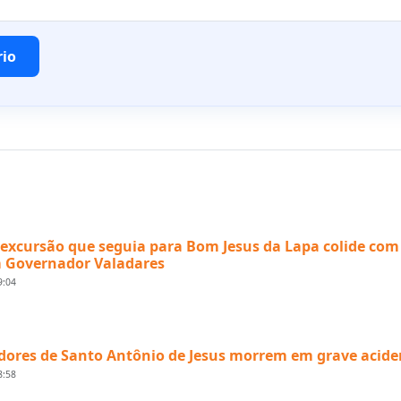
rio
excursão que seguia para Bom Jesus da Lapa colide com
 Governador Valadares
9:04
ores de Santo Antônio de Jesus morrem em grave acide
8:58