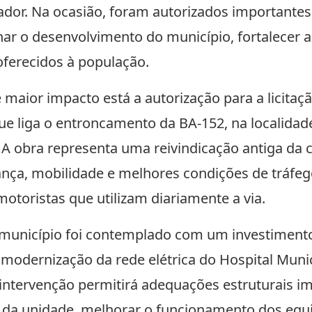
ador. Na ocasião, foram autorizados importante
r o desenvolvimento do município, fortalecer a 
oferecidos à população.
 maior impacto está a autorização para a licita
que liga o entroncamento da BA-152, na localidade
. A obra representa uma reivindicação antiga d
ança, mobilidade e melhores condições de tráfe
motoristas que utilizam diariamente a via.
 município foi contemplado com um investiment
modernização da rede elétrica do Hospital Munic
A intervenção permitirá adequações estruturais i
 da unidade, melhorar o funcionamento dos eq