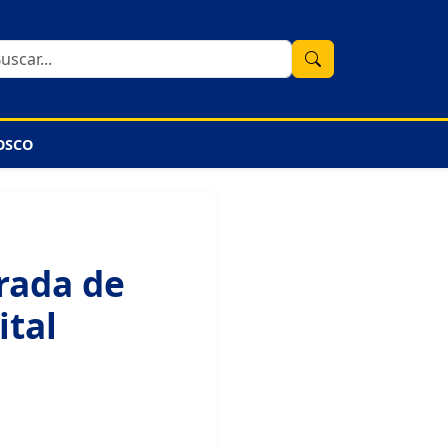
OSCO
trada de
ital