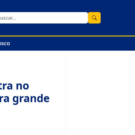
OSCO
tra no
ara grande