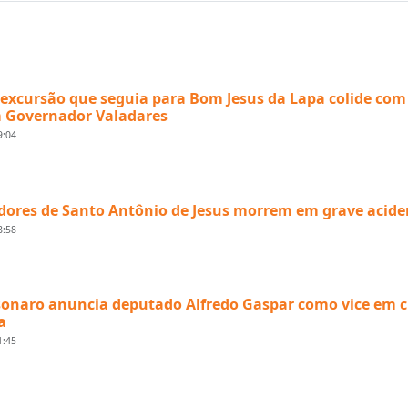
excursão que seguia para Bom Jesus da Lapa colide com
 Governador Valadares
9:04
ores de Santo Antônio de Jesus morrem em grave acide
8:58
sonaro anuncia deputado Alfredo Gaspar como vice em 
a
1:45