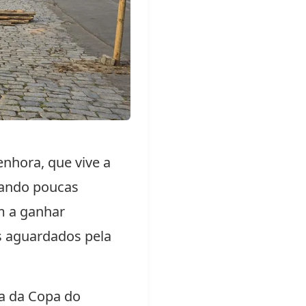
enhora
, que vive a
ltando poucas
m a ganhar
s aguardados pela
ma da Copa do