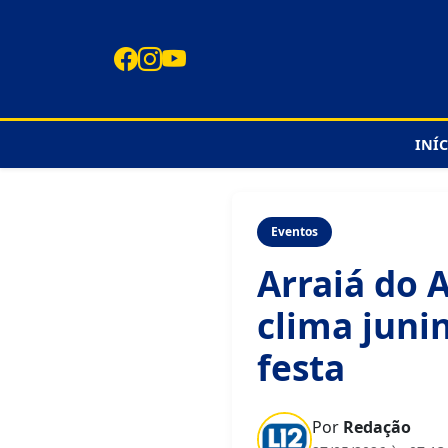
INÍ
Eventos
Arraiá do 
clima juni
festa
Por
Redação