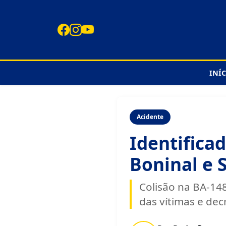
INÍ
Acidente
Identificad
Boninal e 
Colisão na BA-14
das vítimas e dec