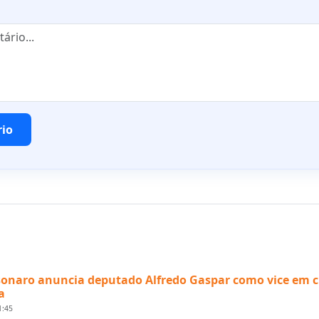
rio
sonaro anuncia deputado Alfredo Gaspar como vice em 
a
1:45