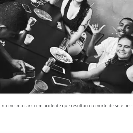
no mesmo carro em acidente que resultou na morte de sete pess
s