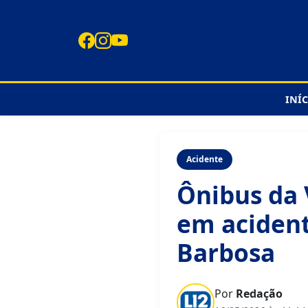
INÍ
Acidente
Ônibus da 
em acident
Barbosa
Por
Redação