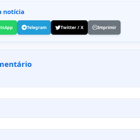
 notícia
tsApp
Telegram
Twitter / X
Imprimir
mentário