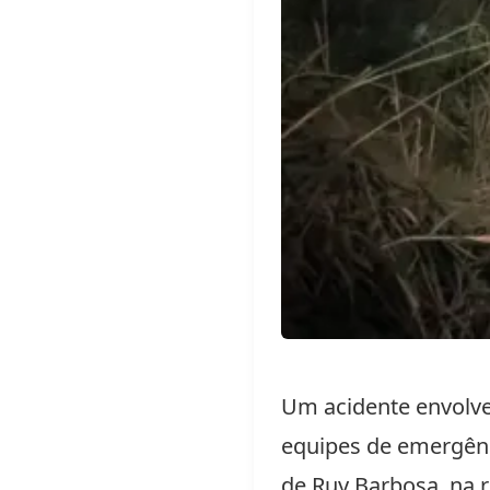
Um acidente envolv
equipes de emergênc
de
Ruy Barbosa
, na 