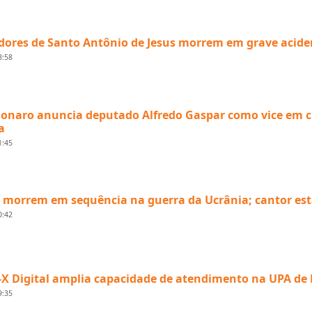
ores de Santo Antônio de Jesus morrem em grave acide
8:58
sonaro anuncia deputado Alfredo Gaspar como vice em 
a
1:45
s morrem em sequência na guerra da Ucrânia; cantor est
0:42
-X Digital amplia capacidade de atendimento na UPA de
9:35