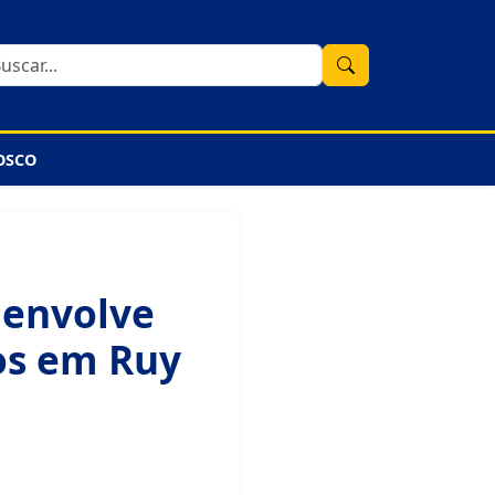
OSCO
 envolve
os em Ruy