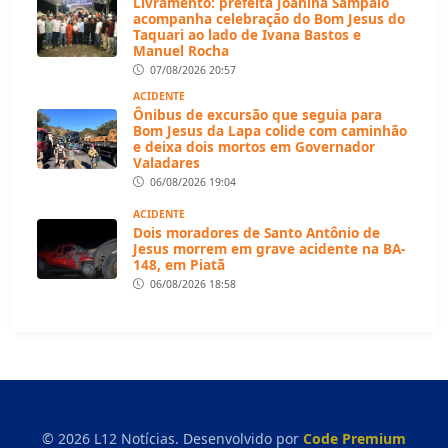
Livramento: prefeita Joanina Sampaio
acompanha celebração do Bom Jesus do
Taquari ao lado de Ivana Bastos e
Manuel Rocha
07/08/2026 20:57
ACIDENTE
Ônibus de excursão que seguia para
Bom Jesus da Lapa colide com caminhão
e deixa dois mortos em Governador
Valadares
06/08/2026 19:04
ACIDENTE
Dois moradores de Santo Antônio de
Jesus morrem em grave acidente na BA-
148, em Piatã
06/08/2026 18:58
© 2026 L12 Notícias. Desenvolvido por
Code Premium